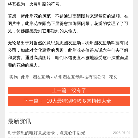
将其视为一火灵引路的符号。
若想一睹此岸花的风范，不错通过高清图片来观赏它的温顺。在
图片中，此岸花在阳光下显得愈加绚丽闪耀，花瓣的纹理了了可
见，仿佛能感受到它那独到的人命力。
无论是出于对当然的意思意思圈友互动 - 杭州圈友互动科技有限
公司，如故对文化寓意的风趣，此岸花齐值得东说念主们去了解
和观赏。通过高清图片，咱们不错更直不雅地感受这种深重而温
顺的花朵的魔力。
实施
此岸
圈友互动 - 杭州圈友互动科技有限公司
花长
上一篇：没有了
下一篇：
10大最特别珍稀多肉植物大全
最新资讯
对于梦思的唯好意思语录，点亮心中后光
2026-07-04