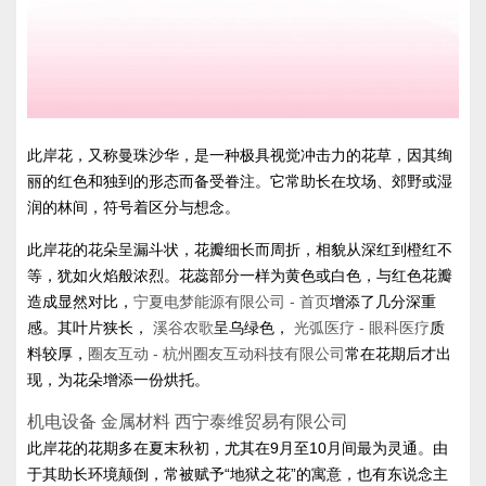
此岸花，又称曼珠沙华，是一种极具视觉冲击力的花草，因其绚
丽的红色和独到的形态而备受眷注。它常助长在坟场、郊野或湿
润的林间，符号着区分与想念。
此岸花的花朵呈漏斗状，花瓣细长而周折，相貌从深红到橙红不
等，犹如火焰般浓烈。花蕊部分一样为黄色或白色，与红色花瓣
造成显然对比，
宁夏电梦能源有限公司 - 首页
增添了几分深重
感。其叶片狭长，
溪谷农歌
呈乌绿色，
光弧医疗 - 眼科医疗
质
料较厚，
圈友互动 - 杭州圈友互动科技有限公司
常在花期后才出
现，为花朵增添一份烘托。
机电设备 金属材料 西宁泰维贸易有限公司
此岸花的花期多在夏末秋初，尤其在9月至10月间最为灵通。由
于其助长环境颠倒，常被赋予“地狱之花”的寓意，也有东说念主