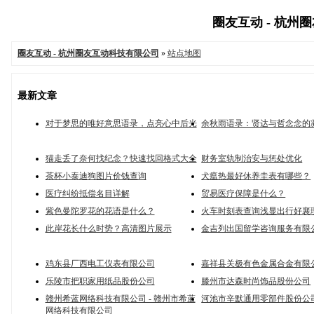
圈友互动 - 杭州圈
圈友互动 - 杭州圈友互动科技有限公司
»
站点地图
最新文章
对于梦思的唯好意思语录，点亮心中后光
余秋雨语录：贤达与哲念念的
猫走丢了奈何找纪念？快速找回格式大全
财务室轨制治安与惩处优化
茶杯小泰迪狗图片价钱查询
犬瘟热最好休养圭表有哪些？
医疗纠纷抵偿名目详解
贸易医疗保障是什么？
紫色曼陀罗花的花语是什么？
火车时刻表查询浅显出行好襄
此岸花长什么时势？高清图片展示
金吉列出国留学咨询服务有限
鸡东县厂西电工仪表有限公司
嘉祥县关极有色金属合金有限
乐陵市把职家用纸品股份公司
滕州市达森时尚饰品股份公司
赣州希蓝网络科技有限公司 - 赣州市希蓝
河池市辛默通用零部件股份公
网络科技有限公司