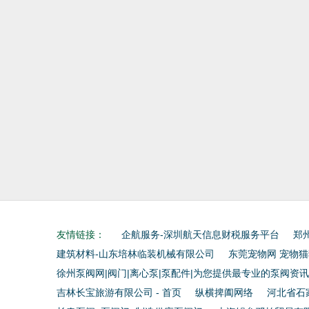
友情链接：
企航服务-深圳航天信息财税服务平台
郑
建筑材料-山东培林临装机械有限公司
东莞宠物网 宠物
徐州泵阀网|阀门|离心泵|泵配件|为您提供最专业的泵阀资
吉林长宝旅游有限公司 - 首页
纵横捭阖网络
河北省石